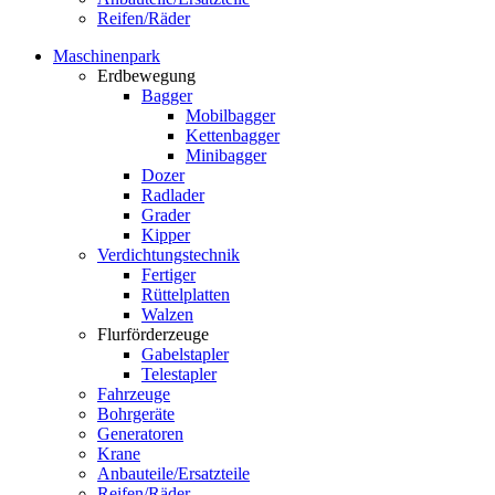
Reifen/Räder
Maschinenpark
Erdbewegung
Bagger
Mobilbagger
Kettenbagger
Minibagger
Dozer
Radlader
Grader
Kipper
Verdichtungstechnik
Fertiger
Rüttelplatten
Walzen
Flurförderzeuge
Gabelstapler
Telestapler
Fahrzeuge
Bohrgeräte
Generatoren
Krane
Anbauteile/Ersatzteile
Reifen/Räder