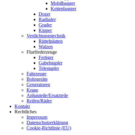
Mobilbagger
Kettenbagger
Dozer
Radlader
Grader
Kipper
Verdichtungstechnik
Rüttelplatten
Walzen
Flurförderzeuge
Fertiger
Gabelstapler
Telestapler
Fahrzeuge
Bohrgeräte
Generatoren
Krane
Anbauteile/Ersatzteile
Reifen/Räder
Kontakt
Rechtliches
Impressum
Datenschutzerklärung
Cookie-Richtlinie (EU)