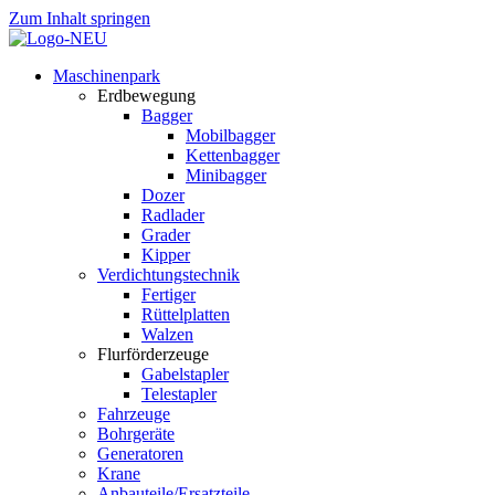
Zum Inhalt springen
Maschinenpark
Erdbewegung
Bagger
Mobilbagger
Kettenbagger
Minibagger
Dozer
Radlader
Grader
Kipper
Verdichtungstechnik
Fertiger
Rüttelplatten
Walzen
Flurförderzeuge
Gabelstapler
Telestapler
Fahrzeuge
Bohrgeräte
Generatoren
Krane
Anbauteile/Ersatzteile